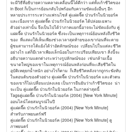
จะมีวิธีที่อธิบายความคลาดเคลื่อนนี้ได้ดีกว่า แต่ทั้งเก้าชีวิตของ  
in Boot ก็เป็นการย้อนกลับไปพร้อมกับความขัดแย้งอื่นๆ อีก
หลายประการระหว่างแฟรนไชส์ คู่แฝดจี๊ด ป่วนรักในนิวยอร์ค 
และเนื่องจาก คู่แฝดจี๊ด ป่วนรักในนิวยอร์ค ได้ปล่อยเฉพาะ
ตัวอย่างเท่านั้น จึงเป็นไปได้ว่าภาคแยกนี้อาจจะไม่ขัดแย้งกับ คู่
แฝดจี๊ด ป่วนรักในนิวยอร์ค ซึ่งจะเป็นเหตุการณ์ย้อนหลังถึงชีวิต
ของ  ที่แสดงให้เห็นเพียงช่วงเวลาสุดท้ายของเขาก่อนที่จะตาย 
ผู้ชมสามารถโต้แย้งได้ว่าอัตลักษณ์ของ  เปลี่ยนไปในแต่ละชีวิต
อย่างไร แต่ก็มีเวลาเพียงเล็กน้อยในการเปรียบเทียบเขา สิ่งนี้จะ
อธิบายความแตกต่างระหว่างรูปลักษณ์ของ  เช่นกล้ามเนื้อ
ขนาดใหญ่ของเขาในเหตุการณ์ย้อนหลังก่อนที่จะเสียชีวิตใน
อุบัติเหตุยกน้ำหนัก อย่างไรก็ตาม  ก็เสียชีวิตหลังจากถูกระฆังทับ
ในตอนต้นของตัวอย่าง คู่แฝดจี๊ด ป่วนรักในนิวยอร์ค และตัวตน
ของเขาก็ไม่เปลี่ยนแปลงเลย เป็นการยืนยันว่าเก้าชีวิตของ  น่า
จะเป็น คู่แฝดจี๊ด ป่วนรักในนิวยอร์ค ในภาคล่าสุดนี้
Tagsคู่แฝดจี๊ด ป่วนรักในนิวยอร์ค (2004) [New York Minute] 
ออนไลน์โดยสมบูรณ์ในปี
คู่แฝดจี๊ด ป่วนรักในนิวยอร์ค (2004) [New York Minute] 
สำหรับภาพยนตร์ฟรี
คู่แฝดจี๊ด ป่วนรักในนิวยอร์ค (2004) [New York Minute] ดู
ภาพยนตร์