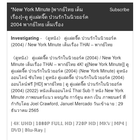
*New York Minute [พากย์ไทย เต็ม
Subscribe
เรื่อง]»ดู คู่แฝดจี๊ด ป่วนรักในนิวยอร์ค 
2004 พากย์ไทย เต็มเรื่อง
Investigating
-
《ดูหนัง》 คู่แฝดจี๊ด ป่วนรักในนิวยอร์ค 
(2004) / New York Minute เต็มเรื่อง THAI – พากย์ไทย
《ดูหนัง》 คู่แฝดจี๊ด ป่วนรักในนิวยอร์ค (2004) / New York 
Minute เต็มเรื่อง THAI – พากย์ไทย 4K! ดู[New York Minute]] ดู 
คู่แฝดจี๊ด ป่วนรักในนิวยอร์ค (2004) (New York Minute) ดูหนัง
ออนไลน์ ซับไทย | ดูหนัง คู่แฝดจี๊ด ป่วนรักในนิวยอร์ค (2004) 
ออนไลน์ฟรี [HD] พากย์ไทย | ดู คู่แฝดจี๊ด ป่วนรักในนิวยอร์ค 
(2004) (2022) หนังเต็มออนไลน์ Thai Sub !! หนัง New York 
Minute ภาพยนตร์แนว ผจญภัย การ์ตูน ตลก เป็น ภาพยนตร์ ที่
กำกับโดย Joel Crawford, Januel Mercado วันเข้าฉาย : 29 
ธันวาคม 2565
| 𝟜𝕂 𝕌ℍ𝔻 | 𝟙𝟘𝟠𝟘ℙ 𝔽𝕌𝕃𝕃 ℍ𝔻 | 𝟟𝟚𝟘ℙ ℍ𝔻 | 𝕄𝕂𝕍 | 𝕄ℙ𝟜 | 
𝔻𝕍𝔻 | 𝔹𝕝𝕦-ℝ𝕒𝕪 |