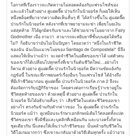
โอกาสที่เรื่องราวจะเกิดความไม่สอดคล้องกับแฟรนไชส์ของ
และแล้วในตัวอย่าง คู่แฝดจี๊ด ป่วนรักในนิวยอร์ค ก็เผยให้เห็น
หนึ่งพล็อตที่มาจากความคิดเห็นสั้นๆ ที่  ได้สร้างขึ้นใน คู่แฝดจี๊ด 
ป่วนรักในนิวยอร์ค หลังจากที่เขาพยายามจะฆ่า เพื่อขโมยเงิน 
แต่สุดท้าย  ก็ได้ผูกมิตรกับเขาและได้ช่วยเขาขโมยยาจาก Fairy 
Godmother เมื่อ ถามว่า  สามารถจะหยิบยาที่ชั้นบนสุดได้หรือ
ไม่?  ก็อธิบายว่ามันไม่เป็นปัญหา โดยอวดว่า “หนึ่งในเก้าชีวิต
ของฉัน ฉันเป็นแมวขโมยของ Santiago de Compostela!” นี่จึง
แสดงให้เห็นว่าแม้ว่า  จะจดจำชีวิตในอดีตของเขาได้ แต่ตัวตน
ของเขาก็ได้เปลี่ยนไปทุกครั้งที่เขาเริ่มต้นชีวิตใหม่…อย่างไร
ก็ตาม ตัวอย่าง คู่แฝดจี๊ด ป่วนรักในนิวยอร์ค มีความขัดแย้งกับ
กฎข้อนี้ ในขณะที่ภาพยนตร์เรื่องอื่นๆ ในแฟรนไชส์ ได้อ้างถึง  
ที่มีเก้าชีวิตมาก่อน คู่แฝดจี๊ด ป่วนรักในนิวยอร์ค ภาค 2 จึงจะ
ต้องจัดการกับปฏิกิริยาของ  โดยตรงต่อการเรียนรู้ว่าเขาอยู่ใน
ชีวิตสุดท้ายของเขา ด้วยเหตุนี้ ตัวอย่าง คู่แฝดจี๊ด ป่วนรักใน
นิวยอร์ค จึงได้อธิบายสั้นๆ ว่า  เสียชีวิตในแต่ละชีวิตของเขา
อย่างไร ตรงกันข้ามกับคำกล่าวของ  ใน คู่แฝดจี๊ด ป่วนรักใน
นิวยอร์ค แม้ว่า  ดูเหมือนจะรักษาเอกลักษณ์เดิมไว้ตลอดทั้งแปด
ชีวิตของเขา ซึ่งมีชื่อและบุคลิกที่เหมือนกัน และบางครั้งก็สวม
ชุดเดียวกัน นี่แสดงให้เห็นว่าเก้าชีวิตของ  นั้นคล้ายกับชีวิตใน
วิดีโอเกมมากกว่า ซึ่งเขาจะกลับมาด้วยวิธีเดิมทุกครั้ง แม้ว่าอาจ