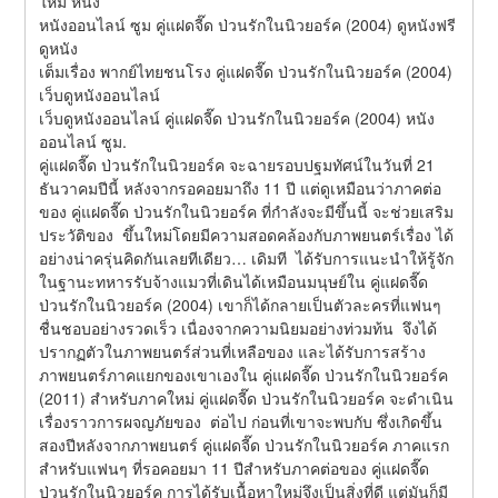
ใหม่ หนัง
หนังออนไลน์ ซูม คู่แฝดจี๊ด ป่วนรักในนิวยอร์ค (2004) ดูหนังฟรี 
ดูหนัง
เต็มเรื่อง พากย์ไทยชนโรง คู่แฝดจี๊ด ป่วนรักในนิวยอร์ค (2004) 
เว็บดูหนังออนไลน์
เว็บดูหนังออนไลน์ คู่แฝดจี๊ด ป่วนรักในนิวยอร์ค (2004) หนัง
ออนไลน์ ซูม.
คู่แฝดจี๊ด ป่วนรักในนิวยอร์ค จะฉายรอบปฐมทัศน์ในวันที่ 21 
ธันวาคมปีนี้ หลังจากรอคอยมาถึง 11 ปี แต่ดูเหมือนว่าภาคต่อ
ของ คู่แฝดจี๊ด ป่วนรักในนิวยอร์ค ที่กำลังจะมีขึ้นนี้ จะช่วยเสริม
ประวัติของ  ขึ้นใหม่โดยมีความสอดคล้องกับภาพยนตร์เรื่อง ได้
อย่างน่าครุ่นคิดกันเลยทีเดียว… เดิมที  ได้รับการแนะนำให้รู้จัก
ในฐานะทหารรับจ้างแมวที่เดินได้เหมือนมนุษย์ใน คู่แฝดจี๊ด 
ป่วนรักในนิวยอร์ค (2004) เขาก็ได้กลายเป็นตัวละครที่แฟนๆ 
ชื่นชอบอย่างรวดเร็ว เนื่องจากความนิยมอย่างท่วมท้น  จึงได้
ปรากฏตัวในภาพยนตร์ส่วนที่เหลือของ และได้รับการสร้าง
ภาพยนตร์ภาคแยกของเขาเองใน คู่แฝดจี๊ด ป่วนรักในนิวยอร์ค 
(2011) สำหรับภาคใหม่ คู่แฝดจี๊ด ป่วนรักในนิวยอร์ค จะดำเนิน
เรื่องราวการผจญภัยของ  ต่อไป ก่อนที่เขาจะพบกับ ซึ่งเกิดขึ้น
สองปีหลังจากภาพยนตร์ คู่แฝดจี๊ด ป่วนรักในนิวยอร์ค ภาคแรก 
สำหรับแฟนๆ ที่รอคอยมา 11 ปีสำหรับภาคต่อของ คู่แฝดจี๊ด 
ป่วนรักในนิวยอร์ค การได้รับเนื้อหาใหม่จึงเป็นสิ่งที่ดี แต่มันก็มี