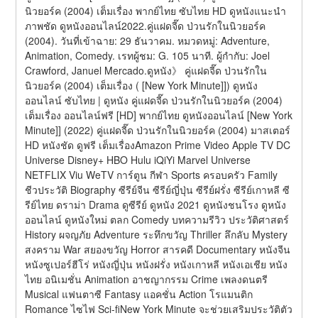
นิวยอร์ค (2004) เต็มเรื่อง พากย์ไทย ซับไทย HD ดูหนังแนะนำ 
ภาพชัด ดูหนังออนไลน์2022.คู่แฝดจี๊ด ป่วนรักในนิวยอร์ค 
(2004). วันที่เข้าฉาย: 29 ธันวาคม. หมวดหมู่: Adventure, 
Animation, Comedy. เรทผู้ชม: G. 105 นาที. ผู้กำกับ: Joel 
Crawford, Januel Mercado.ดูหนัง》 คู่แฝดจี๊ด ป่วนรักใน
นิวยอร์ค (2004) เต็มเรื่อง ( [New York Minute]]) ดูหนัง
ออนไลน์ ซับไทย | ดูหนัง คู่แฝดจี๊ด ป่วนรักในนิวยอร์ค (2004) 
เต็มเรื่อง ออนไลน์ฟรี [HD] พากย์ไทย ดูหนังออนไลน์ [New York 
Minute]] (2022) คู่แฝดจี๊ด ป่วนรักในนิวยอร์ค (2004) มาสเตอร์ 
HD หนังชัด ดูฟรี เต็มเรื่องAmazon Prime Video Apple TV DC 
Universe Disney+ HBO Hulu iQiYi Marvel Universe 
NETFLIX Viu WeTV การ์ตูน กีฬา Sports ครอบครัว Family 
ชีวประวัติ Biography ซีรีย์จีน ซีรีย์ญี่ปุ่น ซีรีย์ฝรั่ง ซีรีย์เกาหลี ซี
รีย์ไทย ดราม่า Drama ดูซีรีย์ ดูหนัง 2021 ดูหนังชนโรง ดูหนัง
ออนไลน์ ดูหนังใหม่ ตลก Comedy บทความรีวิว ประวัติศาสตร์ 
History ผจญภัย Adventure ระทึกขวัญ Thriller ลึกลับ Mystery 
สงคราม War สยองขวัญ Horror สารคดี Documentary หนังจีน 
หนังซูเปอร์ฮีโร่ หนังญี่ปุ่น หนังฝรั่ง หนังเกาหลี หนังเอเชีย หนัง
ไทย อนิเมชั่น Animation อาชญากรรม Crime เพลงดนตรี 
Musical แฟนตาซี Fantasy แอคชั่น Action โรแมนติก 
Romance ไซไฟ Sci-fiNew York Minute จะช่วยเสริมประวัติตัว