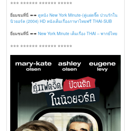
⭐⭐⭐ ⭐⭐⭐⭐⭐⭐ ⭐⭐⭐⭐⭐⭐ ⭐⭐⭐⭐⭐
ยี่ยมชมที่นี่ ➠➠ 
ดูหนัง New York Minute-(คู่แฝดจี๊ด ป่วนรักใน
นิวยอร์ค (2004) HD หนังเต็มเรื่องภาษาไทยฟรี THAI-SUB
ยี่ยมชมที่นี่ ➠➠ 
New York Minute เต็มเรื่อง THAI – พากย์ไทย
⭐⭐⭐ ⭐⭐⭐⭐⭐⭐ ⭐⭐⭐⭐⭐⭐ ⭐⭐⭐⭐⭐